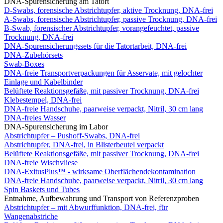
DNA-Spurensicherung am Tatort
D-Swabs, forensische Abstrichtupfer, aktive Trocknung, DNA-frei
A-Swabs, forensische Abstrichtupfer, passive Trocknung, DNA-frei
B-Swab, forensischer Abstrichtupfer, vorangefeuchtet, passive
Trocknung, DNA-frei
DNA-Spurensicherungssets für die Tatortarbeit, DNA-frei
DNA-Zubehörsets
Swab-Boxes
DNA-freie Transportverpackungen für Asservate, mit gelochter
Einlage und Kabelbinder
Belüftete Reaktionsgefäße, mit passiver Trocknung, DNA-frei
Klebestempel, DNA-frei
DNA-freie Handschuhe, paarweise verpackt, Nitril, 30 cm lang
DNA-freies Wasser
DNA-Spurensicherung im Labor
Abstrichtupfer – Pushoff-Swabs, DNA-frei
Abstrichtupfer, DNA-frei, in Blisterbeutel verpackt
Belüftete Reaktionsgefäße, mit passiver Trocknung, DNA-frei
DNA-freie Wischvliese
DNA-ExitusPlus™ - wirksame Oberflächendekontamination
DNA-freie Handschuhe, paarweise verpackt, Nitril, 30 cm lang
Spin Baskets und Tubes
Entnahme, Aufbewahrung und Transport von Referenzproben
Abstrichtupfer – mit Abwurffunktion, DNA-frei, für
Wangenabstriche