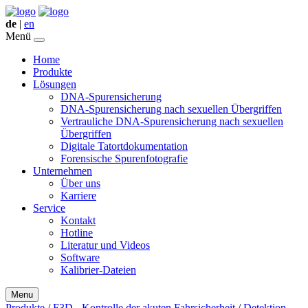
de
|
en
Menü
Home
Produkte
Lösungen
DNA-Spurensicherung
DNA-Spurensicherung nach sexuellen Übergriffen
Vertrauliche DNA-Spurensicherung nach sexuellen
Übergriffen
Digitale Tatortdokumentation
Forensische Spurenfotografie
Unternehmen
Über uns
Karriere
Service
Kontakt
Hotline
Literatur und Videos
Software
Kalibrier-Dateien
Menu
Produkte
/
F3D - Kontrolle der akuten Fahrsicherheit
/
Detektion