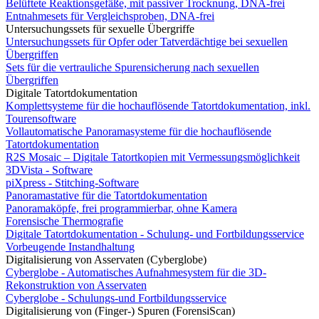
Belüftete Reaktionsgefäße, mit passiver Trocknung, DNA-frei
Entnahmesets für Vergleichsproben, DNA-frei
Untersuchungssets für sexuelle Übergriffe
Untersuchungssets für Opfer oder Tatverdächtige bei sexuellen
Übergriffen
Sets für die vertrauliche Spurensicherung nach sexuellen
Übergriffen
Digitale Tatortdokumentation
Komplettsysteme für die hochauflösende Tatortdokumentation, inkl.
Tourensoftware
Vollautomatische Panoramasysteme für die hochauflösende
Tatortdokumentation
R2S Mosaic – Digitale Tatortkopien mit Vermessungsmöglichkeit
3DVista - Software
piXpress - Stitching-Software
Panoramastative für die Tatortdokumentation
Panoramaköpfe, frei programmierbar, ohne Kamera
Forensische Thermografie
Digitale Tatortdokumentation - Schulung- und Fortbildungsservice
Vorbeugende Instandhaltung
Digitalisierung von Asservaten (Cyberglobe)
Cyberglobe - Automatisches Aufnahmesystem für die 3D-
Rekonstruktion von Asservaten
Cyberglobe - Schulungs-und Fortbildungsservice
Digitalisierung von (Finger-) Spuren (ForensiScan)