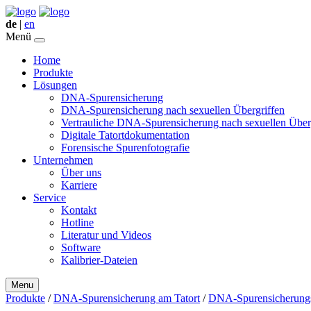
de
|
en
Menü
Home
Produkte
Lösungen
DNA-Spurensicherung
DNA-Spurensicherung nach sexuellen Übergriffen
Vertrauliche DNA-Spurensicherung nach sexuellen Über
Digitale Tatortdokumentation
Forensische Spurenfotografie
Unternehmen
Über uns
Karriere
Service
Kontakt
Hotline
Literatur und Videos
Software
Kalibrier-Dateien
Menu
Produkte
/
DNA-Spurensicherung am Tatort
/
DNA-Spurensicherungsse