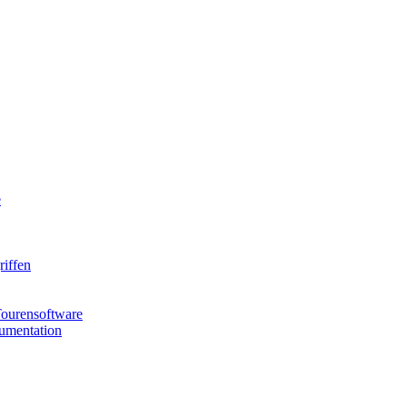
e
riffen
Tourensoftware
kumentation