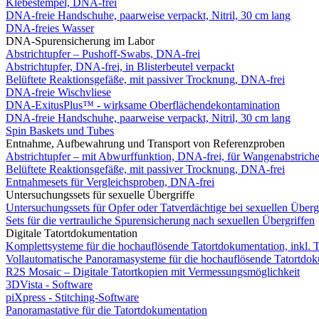
Klebestempel, DNA-frei
DNA-freie Handschuhe, paarweise verpackt, Nitril, 30 cm lang
DNA-freies Wasser
DNA-Spurensicherung im Labor
Abstrichtupfer – Pushoff-Swabs, DNA-frei
Abstrichtupfer, DNA-frei, in Blisterbeutel verpackt
Belüftete Reaktionsgefäße, mit passiver Trocknung, DNA-frei
DNA-freie Wischvliese
DNA-ExitusPlus™ - wirksame Oberflächendekontamination
DNA-freie Handschuhe, paarweise verpackt, Nitril, 30 cm lang
Spin Baskets und Tubes
Entnahme, Aufbewahrung und Transport von Referenzproben
Abstrichtupfer – mit Abwurffunktion, DNA-frei, für Wangenabstrich
Belüftete Reaktionsgefäße, mit passiver Trocknung, DNA-frei
Entnahmesets für Vergleichsproben, DNA-frei
Untersuchungssets für sexuelle Übergriffe
Untersuchungssets für Opfer oder Tatverdächtige bei sexuellen Überg
Sets für die vertrauliche Spurensicherung nach sexuellen Übergriffen
Digitale Tatortdokumentation
Komplettsysteme für die hochauflösende Tatortdokumentation, inkl. 
Vollautomatische Panoramasysteme für die hochauflösende Tatortdo
R2S Mosaic – Digitale Tatortkopien mit Vermessungsmöglichkeit
3DVista - Software
piXpress - Stitching-Software
Panoramastative für die Tatortdokumentation