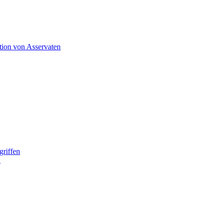
tion von Asservaten
riffen
n