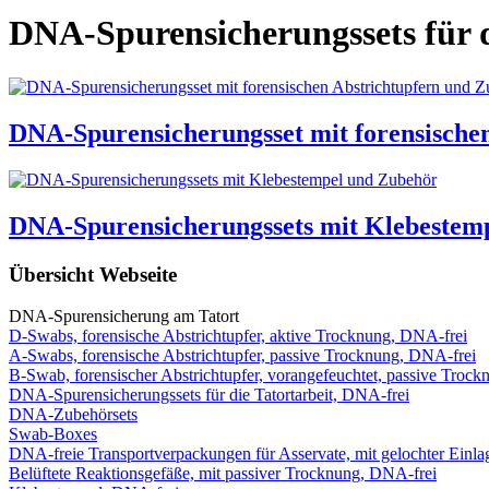
DNA-Spurensicherungssets für d
DNA-Spurensicherungsset mit forensische
DNA-Spurensicherungssets mit Klebestem
Übersicht Webseite
DNA-Spurensicherung am Tatort
D-Swabs, forensische Abstrichtupfer, aktive Trocknung, DNA-frei
A-Swabs, forensische Abstrichtupfer, passive Trocknung, DNA-frei
B-Swab, forensischer Abstrichtupfer, vorangefeuchtet, passive Troc
DNA-Spurensicherungssets für die Tatortarbeit, DNA-frei
DNA-Zubehörsets
Swab-Boxes
DNA-freie Transportverpackungen für Asservate, mit gelochter Einl
Belüftete Reaktionsgefäße, mit passiver Trocknung, DNA-frei