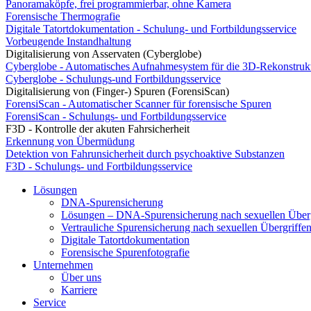
Panoramaköpfe, frei programmierbar, ohne Kamera
Forensische Thermografie
Digitale Tatortdokumentation - Schulung- und Fortbildungsservice
Vorbeugende Instandhaltung
Digitalisierung von Asservaten (Cyberglobe)
Cyberglobe - Automatisches Aufnahmesystem für die 3D-Rekonstruk
Cyberglobe - Schulungs-und Fortbildungsservice
Digitalisierung von (Finger-) Spuren (ForensiScan)
ForensiScan - Automatischer Scanner für forensische Spuren
ForensiScan - Schulungs- und Fortbildungsservice
F3D - Kontrolle der akuten Fahrsicherheit
Erkennung von Übermüdung
Detektion von Fahrunsicherheit durch psychoaktive Substanzen
F3D - Schulungs- und Fortbildungsservice
Lösungen
DNA-Spurensicherung
Lösungen – DNA-Spurensicherung nach sexuellen Überg
Vertrauliche Spurensicherung nach sexuellen Übergriffe
Digitale Tatortdokumentation
Forensische Spurenfotografie
Unternehmen
Über uns
Karriere
Service