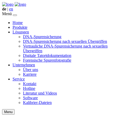
de
|
en
Menü
Home
Produkte
Lösungen
DNA-Spurensicherung
DNA-Spurensicherung nach sexuellen Übergriffen
Vertrauliche DNA-Spurensicherung nach sexuellen
Übergriffen
Digitale Tatortdokumentation
Forensische Spurenfotografie
Unternehmen
Über uns
Karriere
Service
Kontakt
Hotline
Literatur und Videos
Software
Kalibrier-Dateien
Menu