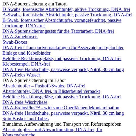
DNA-Spurensicherung am Tatort
D-Swabs, forensische Abstrichtupfer, aktive Trocknung, DNA-frei
A-Swabs, forensische Abstrichtupfer, passive Trocknung, DNA-frei
B-Swab, forensischer Abstrichtupfer, vorangefeuchtet, passive
Trocknung, DNA-frei
DNA-Spurensicherungssets für die Tatortarbeit, DNA-frei
DNA-Zubehörsets
Swab-Boxes
DNA-freie Transportverpackungen für Asservate, mit gelochter
Einlage und Kabelbinder
Belüftete Reaktionsgefäße, mit passiver Trocknung, DNA-frei
Klebestempel, DNA-frei
DNA-freie Handschuhe, paarweise verpackt, Nitril, 30 cm lang
DNA-freies Wasser
DNA-Spurensicherung im Labor
Abstrichtupfer – Pushoff-Swabs, DNA-frei
Abstrichtupfer, DNA-frei, in Blisterbeutel verpackt
Belüftete Reaktionsgefäße, mit passiver Trocknung, DNA-frei
DNA-freie Wischvliese
DNA-ExitusPlus™ - wirksame Oberflächendekontamination
DNA-freie Handschuhe, paarweise verpackt, Nitril, 30 cm lang
Spin Baskets und Tubes
Entnahme, Aufbewahrung und Transport von Referenzproben
Abstrichtupfer – mit Abwurffunktion, DNA-frei, für
Wangenabstriche