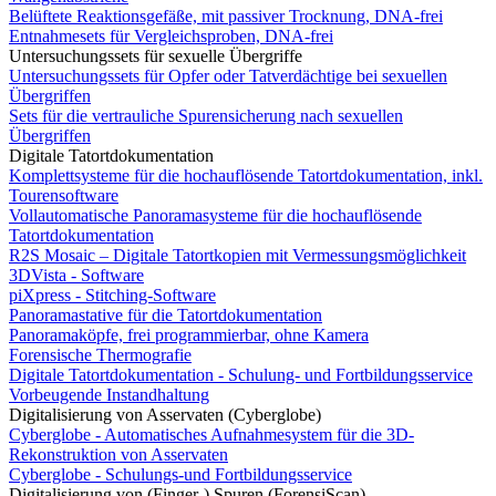
Belüftete Reaktionsgefäße, mit passiver Trocknung, DNA-frei
Entnahmesets für Vergleichsproben, DNA-frei
Untersuchungssets für sexuelle Übergriffe
Untersuchungssets für Opfer oder Tatverdächtige bei sexuellen
Übergriffen
Sets für die vertrauliche Spurensicherung nach sexuellen
Übergriffen
Digitale Tatortdokumentation
Komplettsysteme für die hochauflösende Tatortdokumentation, inkl.
Tourensoftware
Vollautomatische Panoramasysteme für die hochauflösende
Tatortdokumentation
R2S Mosaic – Digitale Tatortkopien mit Vermessungsmöglichkeit
3DVista - Software
piXpress - Stitching-Software
Panoramastative für die Tatortdokumentation
Panoramaköpfe, frei programmierbar, ohne Kamera
Forensische Thermografie
Digitale Tatortdokumentation - Schulung- und Fortbildungsservice
Vorbeugende Instandhaltung
Digitalisierung von Asservaten (Cyberglobe)
Cyberglobe - Automatisches Aufnahmesystem für die 3D-
Rekonstruktion von Asservaten
Cyberglobe - Schulungs-und Fortbildungsservice
Digitalisierung von (Finger-) Spuren (ForensiScan)