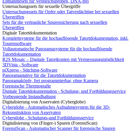
Entnahmesets für Vergleichsproben, DNA-frei
Untersuchungssets für sexuelle Übergriffe
Untersuchungssets für Opfer oder Tatverdächtige bei sexuellen
Übergriffen
Sets für die vertrauliche Spurensicherung nach sexuellen
Übergriffen
Digitale Tatortdokumentation
Komplettsysteme für die hochauflösende Tatortdokumentation, inkl.
Tourensoftware
Vollautomatische Panoramasysteme für die hochauflösende
Tatortdokumentation
R2S Mosaic – Digitale Tatortkopien mit Vermessungsmöglichkeit
3DVista - Software
piXpress - Stitching-Software
Panoramastative für die Tatortdokumentation
Panoramaköpfe, frei programmierbar, ohne Kamera
Forensische Thermografie
Digitale Tatortdokumentation - Schulung- und Fortbildungsservice
Vorbeugende Instandhaltung
Digitalisierung von Asservaten (Cyberglobe)
Cyberglobe - Automatisches Aufnahmesystem für die 3D-
Rekonstruktion von Asservaten
Cyberglobe - Schulungs-und Fortbildungsservice
Digitalisierung von (Finger-) Spuren (ForensiScan)
ForensiScan - Automatischer Scanner für forensische Spuren