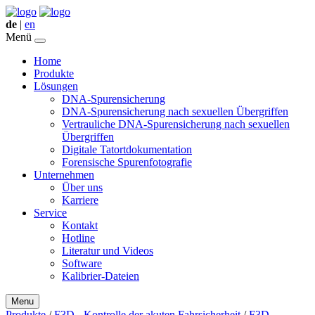
de
|
en
Menü
Home
Produkte
Lösungen
DNA-Spurensicherung
DNA-Spurensicherung nach sexuellen Übergriffen
Vertrauliche DNA-Spurensicherung nach sexuellen
Übergriffen
Digitale Tatortdokumentation
Forensische Spurenfotografie
Unternehmen
Über uns
Karriere
Service
Kontakt
Hotline
Literatur und Videos
Software
Kalibrier-Dateien
Menu
Produkte
/
F3D - Kontrolle der akuten Fahrsicherheit
/
F3D -