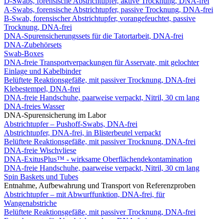
D-Swabs, forensische Abstrichtupfer, aktive Trocknung, DNA-frei
A-Swabs, forensische Abstrichtupfer, passive Trocknung, DNA-frei
B-Swab, forensischer Abstrichtupfer, vorangefeuchtet, passive
Trocknung, DNA-frei
DNA-Spurensicherungssets für die Tatortarbeit, DNA-frei
DNA-Zubehörsets
Swab-Boxes
DNA-freie Transportverpackungen für Asservate, mit gelochter
Einlage und Kabelbinder
Belüftete Reaktionsgefäße, mit passiver Trocknung, DNA-frei
Klebestempel, DNA-frei
DNA-freie Handschuhe, paarweise verpackt, Nitril, 30 cm lang
DNA-freies Wasser
DNA-Spurensicherung im Labor
Abstrichtupfer – Pushoff-Swabs, DNA-frei
Abstrichtupfer, DNA-frei, in Blisterbeutel verpackt
Belüftete Reaktionsgefäße, mit passiver Trocknung, DNA-frei
DNA-freie Wischvliese
DNA-ExitusPlus™ - wirksame Oberflächendekontamination
DNA-freie Handschuhe, paarweise verpackt, Nitril, 30 cm lang
Spin Baskets und Tubes
Entnahme, Aufbewahrung und Transport von Referenzproben
Abstrichtupfer – mit Abwurffunktion, DNA-frei, für
Wangenabstriche
Belüftete Reaktionsgefäße, mit passiver Trocknung, DNA-frei