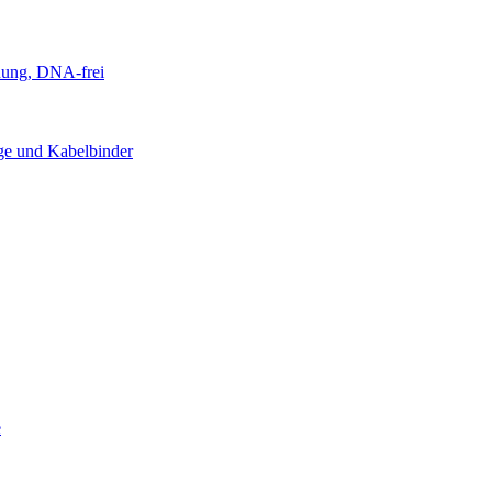
knung, DNA-frei
age und Kabelbinder
e