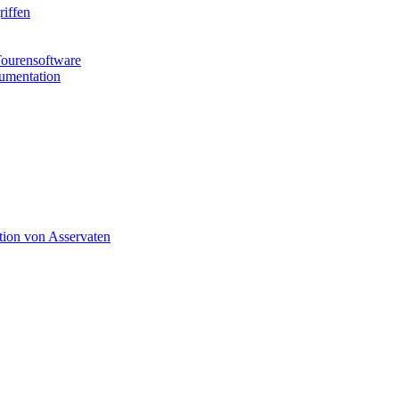
riffen
Tourensoftware
kumentation
tion von Asservaten