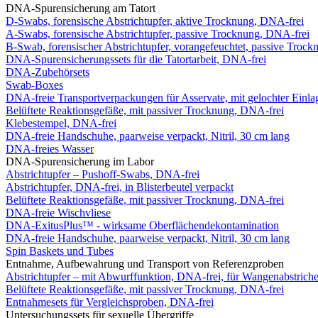
DNA-Spurensicherung am Tatort
D-Swabs, forensische Abstrichtupfer, aktive Trocknung, DNA-frei
A-Swabs, forensische Abstrichtupfer, passive Trocknung, DNA-frei
B-Swab, forensischer Abstrichtupfer, vorangefeuchtet, passive Troc
DNA-Spurensicherungssets für die Tatortarbeit, DNA-frei
DNA-Zubehörsets
Swab-Boxes
DNA-freie Transportverpackungen für Asservate, mit gelochter Einl
Belüftete Reaktionsgefäße, mit passiver Trocknung, DNA-frei
Klebestempel, DNA-frei
DNA-freie Handschuhe, paarweise verpackt, Nitril, 30 cm lang
DNA-freies Wasser
DNA-Spurensicherung im Labor
Abstrichtupfer – Pushoff-Swabs, DNA-frei
Abstrichtupfer, DNA-frei, in Blisterbeutel verpackt
Belüftete Reaktionsgefäße, mit passiver Trocknung, DNA-frei
DNA-freie Wischvliese
DNA-ExitusPlus™ - wirksame Oberflächendekontamination
DNA-freie Handschuhe, paarweise verpackt, Nitril, 30 cm lang
Spin Baskets und Tubes
Entnahme, Aufbewahrung und Transport von Referenzproben
Abstrichtupfer – mit Abwurffunktion, DNA-frei, für Wangenabstrich
Belüftete Reaktionsgefäße, mit passiver Trocknung, DNA-frei
Entnahmesets für Vergleichsproben, DNA-frei
Untersuchungssets für sexuelle Übergriffe