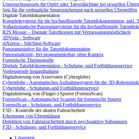
Untersuchungssets für Opfer oder Tatverdächtige bei sexuellen Überg
Sets für die vertrauliche Spurensicherung nach sexuellen Übergriffen
Digitale Tatortdokumentation
Komplettsysteme für die hochauflösende Tatortdokumentation, inkl. 
Vollautomatische Panoramasysteme für die hochauflösende Tatortdo
R2S Mosaic – Digitale Tatortkopien mit Vermessungsmöglichkeit
3DVista - Software
piXpress - Stitching-Software
Panoramastative für die Tatortdokumentation
Panoramaköpfe, frei programmierbar, ohne Kamera
Forensische Thermografie
Digitale Tatortdokumentation - Schulung- und Fortbildungsservice
Vorbeugende Instandhaltung
Digitalisierung von Asservaten (Cyberglobe)
Cyberglobe - Automatisches Aufnahmesystem für die 3D-Rekonstruk
Cyberglobe - Schulungs-und Fortbildungsservice
Digitalisierung von (Finger-) Spuren (ForensiScan)
ForensiScan - Automatischer Scanner für forensische Spuren
ForensiScan - Schulungs- und Fortbildungsservice
F3D - Kontrolle der akuten Fahrsicherheit
Erkennung von Übermüdung
Detektion von Fahrunsicherheit durch psychoaktive Substanzen
F3D - Schulungs- und Fortbildungsservice
Lösungen