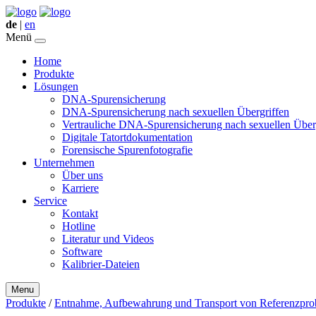
de
|
en
Menü
Home
Produkte
Lösungen
DNA-Spurensicherung
DNA-Spurensicherung nach sexuellen Übergriffen
Vertrauliche DNA-Spurensicherung nach sexuellen Über
Digitale Tatortdokumentation
Forensische Spurenfotografie
Unternehmen
Über uns
Karriere
Service
Kontakt
Hotline
Literatur und Videos
Software
Kalibrier-Dateien
Menu
Produkte
/
Entnahme, Aufbewahrung und Transport von Referenzpro