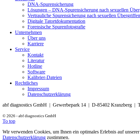
DNA-Spurensicherung
Lösungen – DNA-Spurensicherung nach sexuellen Überg
Vertrauliche Spurensicherung nach sexuellen Übergriffe
Digitale Tatortdokumentation
Forensische Spurenfotografie
Unternehmen
Über uns
Karriere
Service
Kontakt
Literatur
Hotline
Software
Kalibrier-Dateien
Rechtliches
Impressum
Datenschutzerklärung
abf diagnostics GmbH | Gewerbepark 14 | D-85402 Kranzberg | T
© 2026 - abf diagnostics GmbH
To top
Wir verwenden Cookies, um Ihnen ein optimales Erlebnis auf unserer 
Datenschutzerklärung
zustimmen.