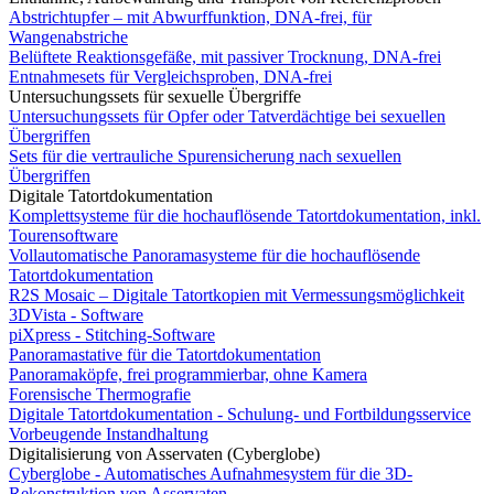
Abstrichtupfer – mit Abwurffunktion, DNA-frei, für
Wangenabstriche
Belüftete Reaktionsgefäße, mit passiver Trocknung, DNA-frei
Entnahmesets für Vergleichsproben, DNA-frei
Untersuchungssets für sexuelle Übergriffe
Untersuchungssets für Opfer oder Tatverdächtige bei sexuellen
Übergriffen
Sets für die vertrauliche Spurensicherung nach sexuellen
Übergriffen
Digitale Tatortdokumentation
Komplettsysteme für die hochauflösende Tatortdokumentation, inkl.
Tourensoftware
Vollautomatische Panoramasysteme für die hochauflösende
Tatortdokumentation
R2S Mosaic – Digitale Tatortkopien mit Vermessungsmöglichkeit
3DVista - Software
piXpress - Stitching-Software
Panoramastative für die Tatortdokumentation
Panoramaköpfe, frei programmierbar, ohne Kamera
Forensische Thermografie
Digitale Tatortdokumentation - Schulung- und Fortbildungsservice
Vorbeugende Instandhaltung
Digitalisierung von Asservaten (Cyberglobe)
Cyberglobe - Automatisches Aufnahmesystem für die 3D-
Rekonstruktion von Asservaten