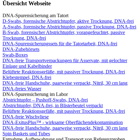
Übersicht Webseite
DNA-Spurensicherung am Tatort
D-Swabs, forensische Abstrichtupfer, aktive Trocknung, DNA-frei
A-Swabs, forensische Abstrichtupfer, passive Trocknung, DNA-frei
B-Swab, forensischer Abstrichtupfer, vorangefeuchtet, passive
Trocknung, DNA-frei
DNA-Spurensicherungssets für die Tatortarbeit, DNA-frei
DNA-Zubehörsets
Swab-Boxes
DNA-freie Transportverpackungen für Asservate, mit gelochter
Einlage und Kabelbinder
Belüftete Reaktionsgefäße, mit passiver Trocknung, DNA-frei
Klebestempel, DNA-frei
DNA-freie Handschuhe, paarweise verpackt, Nitril, 30 cm lang
DNA-freies Wasser
DNA-Spurensicherung im Labor
Abstrichtupfer – Pushoff-Swabs, DNA-frei
Abstrichtupfer, DNA-frei, in Blisterbeutel verpackt
Belüftete Reaktionsgefäße, mit passiver Trocknung, DNA-frei
DNA-freie Wischvliese
DNA-ExitusPlus™ - wirksame Oberflächendekontamination
DNA-freie Handschuhe, paarweise verpackt, Nitril, 30 cm lang
Spin Baskets und Tubes
Entnahme, Aufbewahrung und Transport von Referenzproben