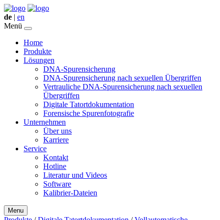
de
|
en
Menü
Home
Produkte
Lösungen
DNA-Spurensicherung
DNA-Spurensicherung nach sexuellen Übergriffen
Vertrauliche DNA-Spurensicherung nach sexuellen
Übergriffen
Digitale Tatortdokumentation
Forensische Spurenfotografie
Unternehmen
Über uns
Karriere
Service
Kontakt
Hotline
Literatur und Videos
Software
Kalibrier-Dateien
Menu
Produkte
/
Digitale Tatortdokumentation
/
Vollautomatische