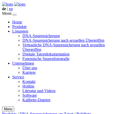
de
|
en
Menü
Home
Produkte
Lösungen
DNA-Spurensicherung
DNA-Spurensicherung nach sexuellen Übergriffen
Vertrauliche DNA-Spurensicherung nach sexuellen
Übergriffen
Digitale Tatortdokumentation
Forensische Spurenfotografie
Unternehmen
Über uns
Karriere
Service
Kontakt
Hotline
Literatur und Videos
Software
Kalibrier-Dateien
Menu
Produkte
/
DNA-Spurensicherung am Tatort
/
Belüftete