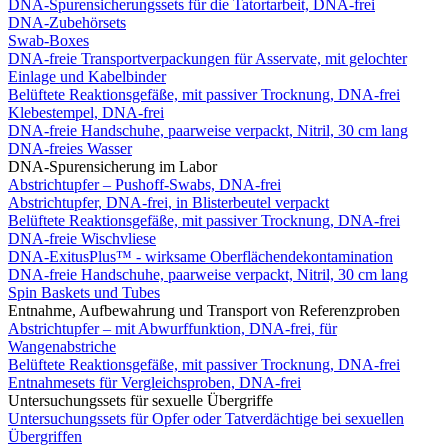
DNA-Spurensicherungssets für die Tatortarbeit, DNA-frei
DNA-Zubehörsets
Swab-Boxes
DNA-freie Transportverpackungen für Asservate, mit gelochter
Einlage und Kabelbinder
Belüftete Reaktionsgefäße, mit passiver Trocknung, DNA-frei
Klebestempel, DNA-frei
DNA-freie Handschuhe, paarweise verpackt, Nitril, 30 cm lang
DNA-freies Wasser
DNA-Spurensicherung im Labor
Abstrichtupfer – Pushoff-Swabs, DNA-frei
Abstrichtupfer, DNA-frei, in Blisterbeutel verpackt
Belüftete Reaktionsgefäße, mit passiver Trocknung, DNA-frei
DNA-freie Wischvliese
DNA-ExitusPlus™ - wirksame Oberflächendekontamination
DNA-freie Handschuhe, paarweise verpackt, Nitril, 30 cm lang
Spin Baskets und Tubes
Entnahme, Aufbewahrung und Transport von Referenzproben
Abstrichtupfer – mit Abwurffunktion, DNA-frei, für
Wangenabstriche
Belüftete Reaktionsgefäße, mit passiver Trocknung, DNA-frei
Entnahmesets für Vergleichsproben, DNA-frei
Untersuchungssets für sexuelle Übergriffe
Untersuchungssets für Opfer oder Tatverdächtige bei sexuellen
Übergriffen