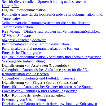
Sets für die vertrauliche Spurensicherung nach sexuellen
Übergriffen
Digitale Tatortdokumentation
Komplettsysteme für die hochauflösende Tatortdokumentation, inkl.
Tourensoftware
Vollautomatische Panoramasysteme für die hochauflösende
Tatortdokumentation
R2S Mosaic – Digitale Tatortkopien mit Vermessungsmöglichkeit
3DVista - Software
piXpress - Stitching-Software
Panoramastative für die Tatortdokumentation
Panoramaköpfe, frei programmierbar, ohne Kamera
Forensische Thermografie
Digitale Tatortdokumentation - Schulung- und Fortbildungsservice
Vorbeugende Instandhaltung
Digitalisierung von Asservaten (Cyberglobe)
Cyberglobe - Automatisches Aufnahmesystem für die 3D-
Rekonstruktion von Asservaten
Cyberglobe - Schulungs-und Fortbildungsservice
Digitalisierung von (Finger-) Spuren (ForensiScan)
ForensiScan - Automatischer Scanner für forensische Spuren
ForensiScan - Schulungs- und Fortbildungsservice
F3D - Kontrolle der akuten Fahrsicherheit
Erkennung von Übermüdung
Detektion von Fahrunsicherheit durch psychoaktive Substanzen