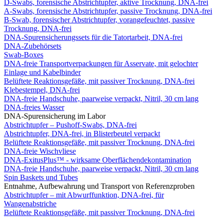
D-Swabs, forensische Abstrichtupfer, aktive Trocknung, DNA-frei
A-Swabs, forensische Abstrichtupfer, passive Trocknung, DNA-frei
B-Swab, forensischer Abstrichtupfer, vorangefeuchtet, passive
Trocknung, DNA-frei
DNA-Spurensicherungssets für die Tatortarbeit, DNA-frei
DNA-Zubehörsets
Swab-Boxes
DNA-freie Transportverpackungen für Asservate, mit gelochter
Einlage und Kabelbinder
Belüftete Reaktionsgefäße, mit passiver Trocknung, DNA-frei
Klebestempel, DNA-frei
DNA-freie Handschuhe, paarweise verpackt, Nitril, 30 cm lang
DNA-freies Wasser
DNA-Spurensicherung im Labor
Abstrichtupfer – Pushoff-Swabs, DNA-frei
Abstrichtupfer, DNA-frei, in Blisterbeutel verpackt
Belüftete Reaktionsgefäße, mit passiver Trocknung, DNA-frei
DNA-freie Wischvliese
DNA-ExitusPlus™ - wirksame Oberflächendekontamination
DNA-freie Handschuhe, paarweise verpackt, Nitril, 30 cm lang
Spin Baskets und Tubes
Entnahme, Aufbewahrung und Transport von Referenzproben
Abstrichtupfer – mit Abwurffunktion, DNA-frei, für
Wangenabstriche
Belüftete Reaktionsgefäße, mit passiver Trocknung, DNA-frei