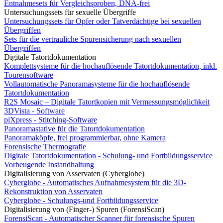
Entnahmesets für Vergleichsproben, DNA-frei
Untersuchungssets für sexuelle Übergriffe
Untersuchungssets für Opfer oder Tatverdächtige bei sexuellen
Übergriffen
Sets für die vertrauliche Spurensicherung nach sexuellen
Übergriffen
Digitale Tatortdokumentation
Komplettsysteme für die hochauflösende Tatortdokumentation, inkl.
Tourensoftware
Vollautomatische Panoramasysteme für die hochauflösende
Tatortdokumentation
R2S Mosaic – Digitale Tatortkopien mit Vermessungsmöglichkeit
3DVista - Software
piXpress - Stitching-Software
Panoramastative für die Tatortdokumentation
Panoramaköpfe, frei programmierbar, ohne Kamera
Forensische Thermografie
Digitale Tatortdokumentation - Schulung- und Fortbildungsservice
Vorbeugende Instandhaltung
Digitalisierung von Asservaten (Cyberglobe)
Cyberglobe - Automatisches Aufnahmesystem für die 3D-
Rekonstruktion von Asservaten
Cyberglobe - Schulungs-und Fortbildungsservice
Digitalisierung von (Finger-) Spuren (ForensiScan)
ForensiScan - Automatischer Scanner für forensische Spuren