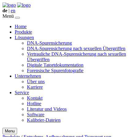
de
|
en
Menü
Home
Produkte
Lösungen
DNA-Spurensicherung
DNA-Spurensicherung nach sexuellen Übergriffen
Vertrauliche DNA-Spurensicherung nach sexuellen
Übergriffen
Digitale Tatortdokumentation
Forensische Spurenfotografie
Unternehmen
Über uns
Karriere
Service
Kontakt
Hotline
Literatur und Videos
Software
Kalibrier-Dateien
Menu
Produkte
/
Entnahme, Aufbewahrung und Transport von