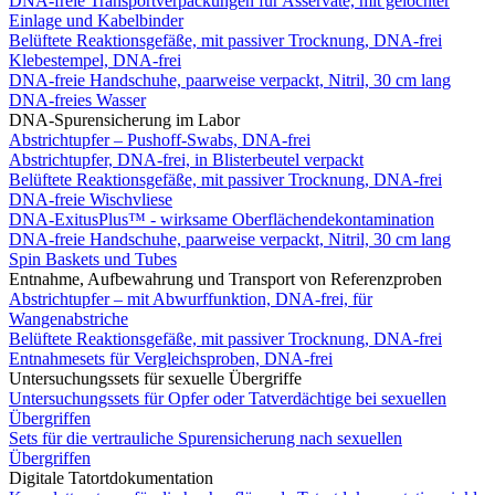
DNA-freie Transportverpackungen für Asservate, mit gelochter
Einlage und Kabelbinder
Belüftete Reaktionsgefäße, mit passiver Trocknung, DNA-frei
Klebestempel, DNA-frei
DNA-freie Handschuhe, paarweise verpackt, Nitril, 30 cm lang
DNA-freies Wasser
DNA-Spurensicherung im Labor
Abstrichtupfer – Pushoff-Swabs, DNA-frei
Abstrichtupfer, DNA-frei, in Blisterbeutel verpackt
Belüftete Reaktionsgefäße, mit passiver Trocknung, DNA-frei
DNA-freie Wischvliese
DNA-ExitusPlus™ - wirksame Oberflächendekontamination
DNA-freie Handschuhe, paarweise verpackt, Nitril, 30 cm lang
Spin Baskets und Tubes
Entnahme, Aufbewahrung und Transport von Referenzproben
Abstrichtupfer – mit Abwurffunktion, DNA-frei, für
Wangenabstriche
Belüftete Reaktionsgefäße, mit passiver Trocknung, DNA-frei
Entnahmesets für Vergleichsproben, DNA-frei
Untersuchungssets für sexuelle Übergriffe
Untersuchungssets für Opfer oder Tatverdächtige bei sexuellen
Übergriffen
Sets für die vertrauliche Spurensicherung nach sexuellen
Übergriffen
Digitale Tatortdokumentation