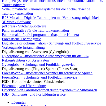
Komplettsysteme für die hochauflösende Tatortdokumentation, inkl.
Tourensoftware
Vollautomatische Panoramasysteme für die hochauflösende
Tatortdokumentation
R2S Mosaic – Digitale Tatortkopien mit Vermessungsmöglichkeit
3DVista - Software
piXpress - Stitching-Software
Panoramastative für die Tatortdokumentation
Panoramaköpfe, frei programmierbar, ohne Kamera
Forensische Thermografie
Digitale Tatortdokumentation - Schulung- und Fortbildungsservice
Vorbeugende Instandhaltung
Digitalisierung von Asservaten (Cyberglobe)
Cyberglobe - Automatisches Aufnahmesystem für die 3D-
Rekonstruktion von Asservaten
Cyberglobe - Schulungs-und Fortbildungsservice
Digitalisierung von (Finger-) Spuren (ForensiScan)
ForensiScan - Automatischer Scanner für forensische Spuren
ForensiScan - Schulungs- und Fortbildungsservice
F3D - Kontrolle der akuten Fahrsicherheit
Erkennung von Übermüdung
Detektion von Fahrunsicherheit durch psychoaktive Substanzen
F3D - Schulungs- und Fortbildungsservice
Lösungen