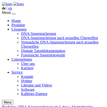
de
|
en
Menü
Home
Produkte
Lösungen
DNA-Spurensicherung
DNA-Spurensicherung nach sexuellen Übergriffen
Vertrauliche DNA-Spurensicherung nach sexuellen
Übergriffen
Digitale Tatortdokumentation
Forensische Spurenfotografie
Unternehmen
Über uns
Karriere
Service
Kontakt
Hotline
Literatur und Videos
Software
Kalibrier-Dateien
Menu
Produkte
/
DNA-Spurensicherung im Labor
/
Abstrichtupfer –