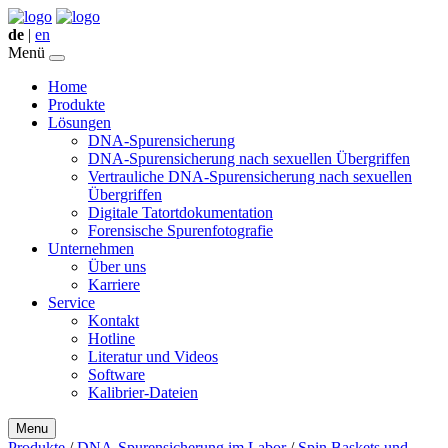
de
|
en
Menü
Home
Produkte
Lösungen
DNA-Spurensicherung
DNA-Spurensicherung nach sexuellen Übergriffen
Vertrauliche DNA-Spurensicherung nach sexuellen
Übergriffen
Digitale Tatortdokumentation
Forensische Spurenfotografie
Unternehmen
Über uns
Karriere
Service
Kontakt
Hotline
Literatur und Videos
Software
Kalibrier-Dateien
Menu
Produkte
/
DNA-Spurensicherung im Labor
/
Spin Baskets und