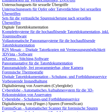
Entnahmesets für Vergleichsproben, DNA-frei
Untersuchungssets für sexuelle Übergriffe
Untersuchungssets für Opfer oder Tatverdächtige bei sexuellen
Übergriffen
Sets für die vertrauliche Spurensicherung nach sexuellen
Übergriffen
Digitale Tatortdokumentation
Komplettsysteme für die hochauflösende Tatortdokumentation, inkl.
Tourensoftware
Vollautomatische Panoramasysteme für die hochauflösende
Tatortdokumentation
R2S Mosaic – Digitale Tatortkopien mit Vermessungsmöglichkeit
3DVista - Software
piXpress - Stitching-Software
Panoramastative für die Tatortdokumentation
Panoramaköpfe, frei programmierbar, ohne Kamera
Forensische Thermografie
Digitale Tatortdokumentation - Schulung- und Fortbildungsservice
Vorbeugende Instandhaltung
Digitalisierung von Asservaten (Cyberglobe)
Cyberglobe - Automatisches Aufnahmesystem für die 3D-
Rekonstruktion von Asservaten
Cyberglobe - Schulungs-und Fortbildungsservice
Digitalisierung von (Finger-) Spuren (ForensiScan)
ForensiScan - Automatischer Scanner für forensische Spuren