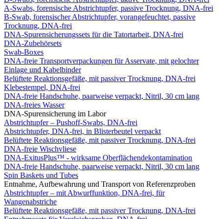
A-Swabs, forensische Abstrichtupfer, passive Trocknung, DNA-frei
B-Swab, forensischer Abstrichtupfer, vorangefeuchtet, passive
Trocknung, DNA-frei
DNA-Spurensicherungssets für die Tatortarbeit, DNA-frei
DNA-Zubehörsets
Swab-Boxes
DNA-freie Transportverpackungen für Asservate, mit gelochter
Einlage und Kabelbinder
Belüftete Reaktionsgefäße, mit passiver Trocknung, DNA-frei
Klebestempel, DNA-frei
DNA-freie Handschuhe, paarweise verpackt, Nitril, 30 cm lang
DNA-freies Wasser
DNA-Spurensicherung im Labor
Abstrichtupfer – Pushoff-Swabs, DNA-frei
Abstrichtupfer, DNA-frei, in Blisterbeutel verpackt
Belüftete Reaktionsgefäße, mit passiver Trocknung, DNA-frei
DNA-freie Wischvliese
DNA-ExitusPlus™ - wirksame Oberflächendekontamination
DNA-freie Handschuhe, paarweise verpackt, Nitril, 30 cm lang
Spin Baskets und Tubes
Entnahme, Aufbewahrung und Transport von Referenzproben
Abstrichtupfer – mit Abwurffunktion, DNA-frei, für
Wangenabstriche
Belüftete Reaktionsgefäße, mit passiver Trocknung, DNA-frei