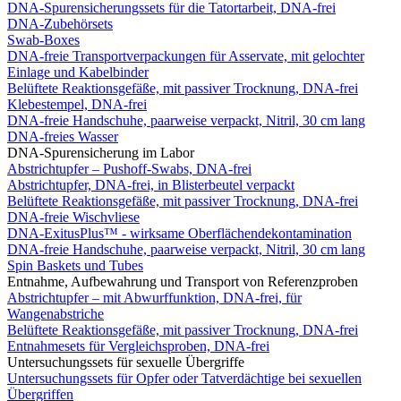
DNA-Spurensicherungssets für die Tatortarbeit, DNA-frei
DNA-Zubehörsets
Swab-Boxes
DNA-freie Transportverpackungen für Asservate, mit gelochter
Einlage und Kabelbinder
Belüftete Reaktionsgefäße, mit passiver Trocknung, DNA-frei
Klebestempel, DNA-frei
DNA-freie Handschuhe, paarweise verpackt, Nitril, 30 cm lang
DNA-freies Wasser
DNA-Spurensicherung im Labor
Abstrichtupfer – Pushoff-Swabs, DNA-frei
Abstrichtupfer, DNA-frei, in Blisterbeutel verpackt
Belüftete Reaktionsgefäße, mit passiver Trocknung, DNA-frei
DNA-freie Wischvliese
DNA-ExitusPlus™ - wirksame Oberflächendekontamination
DNA-freie Handschuhe, paarweise verpackt, Nitril, 30 cm lang
Spin Baskets und Tubes
Entnahme, Aufbewahrung und Transport von Referenzproben
Abstrichtupfer – mit Abwurffunktion, DNA-frei, für
Wangenabstriche
Belüftete Reaktionsgefäße, mit passiver Trocknung, DNA-frei
Entnahmesets für Vergleichsproben, DNA-frei
Untersuchungssets für sexuelle Übergriffe
Untersuchungssets für Opfer oder Tatverdächtige bei sexuellen
Übergriffen