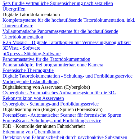
Sets für die vertrauliche Spurensicherung nach sexuellen
Übergriffen
Digitale Tatortdokumentation
Komplettsysteme für die hochauflösende Tatortdokumentation, inkl.
Tourensoftware
Vollautomatische Panoramasysteme für die hochauflösende
Tatortdokumentation
R2S Mosaic – Digitale Tatortkopien mit Vermessungsmöglichkeit
3DVista - Software
piXpress - Stitching-Software
Panoramastative für die Tatortdokumentation
Panoramaköpfe, frei programmierbar, ohne Kamera
Forensische Thermografie
Digitale Tatortdokumentation - Schulung- und Fortbildungsservice
Vorbeugende Instandhaltung
Digitalisierung von Asservaten (Cyberglobe)
Cyberglobe - Automatisches Aufnahmesystem für die 3D-
Rekonstruktion von Asservaten
Cyberglobe - Schulungs-und Fortbildungsservice
Digitalisierung von (Finger-) Spuren (ForensiScan)
ForensiScan - Automatischer Scanner für forensische Spuren
ForensiScan - Schulungs- und Fortbildungsservice
F3D - Kontrolle der akuten Fahrsicherheit
Erkennung von Übermüdung
Detektion von Fahrunsicherheit durch psychoaktive Substanzen