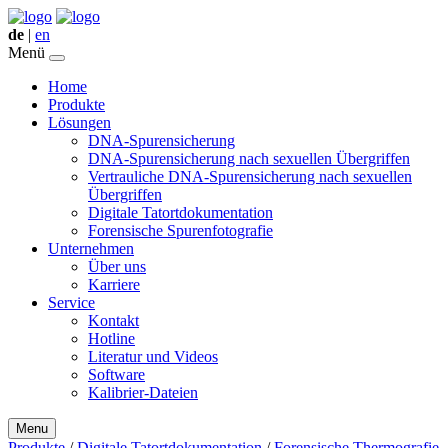
de
|
en
Menü
Home
Produkte
Lösungen
DNA-Spurensicherung
DNA-Spurensicherung nach sexuellen Übergriffen
Vertrauliche DNA-Spurensicherung nach sexuellen
Übergriffen
Digitale Tatortdokumentation
Forensische Spurenfotografie
Unternehmen
Über uns
Karriere
Service
Kontakt
Hotline
Literatur und Videos
Software
Kalibrier-Dateien
Menu
Produkte
/
Digitale Tatortdokumentation
/
Forensische Thermografie