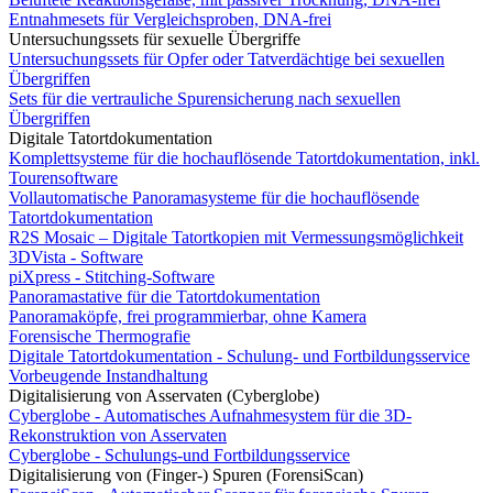
Entnahmesets für Vergleichsproben, DNA-frei
Untersuchungssets für sexuelle Übergriffe
Untersuchungssets für Opfer oder Tatverdächtige bei sexuellen
Übergriffen
Sets für die vertrauliche Spurensicherung nach sexuellen
Übergriffen
Digitale Tatortdokumentation
Komplettsysteme für die hochauflösende Tatortdokumentation, inkl.
Tourensoftware
Vollautomatische Panoramasysteme für die hochauflösende
Tatortdokumentation
R2S Mosaic – Digitale Tatortkopien mit Vermessungsmöglichkeit
3DVista - Software
piXpress - Stitching-Software
Panoramastative für die Tatortdokumentation
Panoramaköpfe, frei programmierbar, ohne Kamera
Forensische Thermografie
Digitale Tatortdokumentation - Schulung- und Fortbildungsservice
Vorbeugende Instandhaltung
Digitalisierung von Asservaten (Cyberglobe)
Cyberglobe - Automatisches Aufnahmesystem für die 3D-
Rekonstruktion von Asservaten
Cyberglobe - Schulungs-und Fortbildungsservice
Digitalisierung von (Finger-) Spuren (ForensiScan)