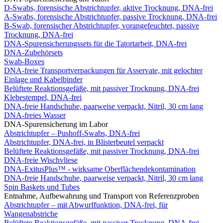
D-Swabs, forensische Abstrichtupfer, aktive Trocknung, DNA-frei
A-Swabs, forensische Abstrichtupfer, passive Trocknung, DNA-frei
B-Swab, forensischer Abstrichtupfer, vorangefeuchtet, passive
Trocknung, DNA-frei
DNA-Spurensicherungssets für die Tatortarbeit, DNA-frei
DNA-Zubehörsets
Swab-Boxes
DNA-freie Transportverpackungen für Asservate, mit gelochter
Einlage und Kabelbinder
Belüftete Reaktionsgefäße, mit passiver Trocknung, DNA-frei
Klebestempel, DNA-frei
DNA-freie Handschuhe, paarweise verpackt, Nitril, 30 cm lang
DNA-freies Wasser
DNA-Spurensicherung im Labor
Abstrichtupfer – Pushoff-Swabs, DNA-frei
Abstrichtupfer, DNA-frei, in Blisterbeutel verpackt
Belüftete Reaktionsgefäße, mit passiver Trocknung, DNA-frei
DNA-freie Wischvliese
DNA-ExitusPlus™ - wirksame Oberflächendekontamination
DNA-freie Handschuhe, paarweise verpackt, Nitril, 30 cm lang
Spin Baskets und Tubes
Entnahme, Aufbewahrung und Transport von Referenzproben
Abstrichtupfer – mit Abwurffunktion, DNA-frei, für
Wangenabstriche
Belüftete Reaktionsgefäße, mit passiver Trocknung, DNA-frei