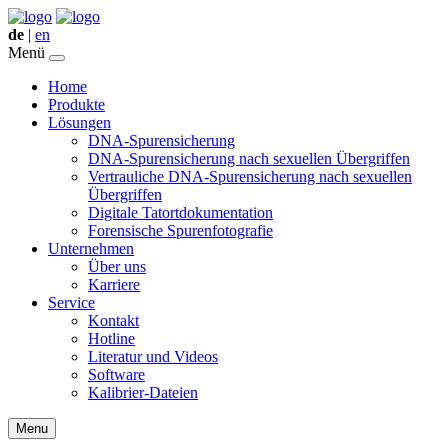
de
|
en
Menü
Home
Produkte
Lösungen
DNA-Spurensicherung
DNA-Spurensicherung nach sexuellen Übergriffen
Vertrauliche DNA-Spurensicherung nach sexuellen
Übergriffen
Digitale Tatortdokumentation
Forensische Spurenfotografie
Unternehmen
Über uns
Karriere
Service
Kontakt
Hotline
Literatur und Videos
Software
Kalibrier-Dateien
Menu