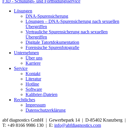
F3D - Schulungs- und Fortbildungsservice
Lösungen
DNA-Spurensicherung
Lösungen – DNA-Spurensicherung nach sexuellen
Übergriffen
Vertrauliche Spurensicherung nach sexuellen
Übergriffen
Digitale Tatortdokumentation
Forensische Spurenfotografie
Unternehmen
Über uns
Karriere
Service
Kontakt
Literatur
Hotline
Software
Kalibrier-Dateien
Rechtliches
Impressum
Datenschutzerklärung
abf diagnostics GmbH | Gewerbepark 14 | D-85402 Kranzberg |
T: +49 8166 9986 130 | E:
info@abfdiagnostics.com