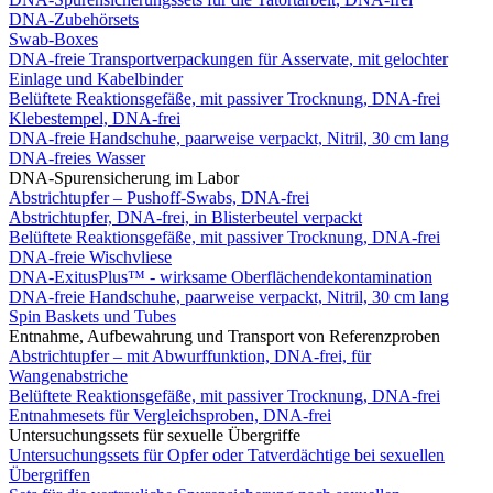
DNA-Zubehörsets
Swab-Boxes
DNA-freie Transportverpackungen für Asservate, mit gelochter
Einlage und Kabelbinder
Belüftete Reaktionsgefäße, mit passiver Trocknung, DNA-frei
Klebestempel, DNA-frei
DNA-freie Handschuhe, paarweise verpackt, Nitril, 30 cm lang
DNA-freies Wasser
DNA-Spurensicherung im Labor
Abstrichtupfer – Pushoff-Swabs, DNA-frei
Abstrichtupfer, DNA-frei, in Blisterbeutel verpackt
Belüftete Reaktionsgefäße, mit passiver Trocknung, DNA-frei
DNA-freie Wischvliese
DNA-ExitusPlus™ - wirksame Oberflächendekontamination
DNA-freie Handschuhe, paarweise verpackt, Nitril, 30 cm lang
Spin Baskets und Tubes
Entnahme, Aufbewahrung und Transport von Referenzproben
Abstrichtupfer – mit Abwurffunktion, DNA-frei, für
Wangenabstriche
Belüftete Reaktionsgefäße, mit passiver Trocknung, DNA-frei
Entnahmesets für Vergleichsproben, DNA-frei
Untersuchungssets für sexuelle Übergriffe
Untersuchungssets für Opfer oder Tatverdächtige bei sexuellen
Übergriffen