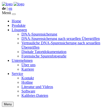
de
|
en
Menü
Home
Produkte
Lösungen
DNA-Spurensicherung
DNA-Spurensicherung nach sexuellen Übergriffen
Vertrauliche DNA-Spurensicherung nach sexuellen
Übergriffen
Digitale Tatortdokumentation
Forensische Spurenfotografie
Unternehmen
Über uns
Karriere
Service
Kontakt
Hotline
Literatur und Videos
Software
Kalibrier-Dateien
Menu