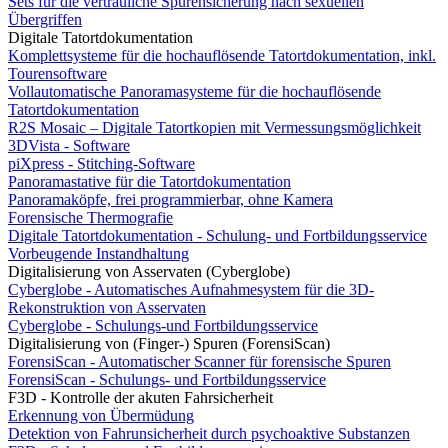
Sets für die vertrauliche Spurensicherung nach sexuellen
Übergriffen
Digitale Tatortdokumentation
Komplettsysteme für die hochauflösende Tatortdokumentation, inkl.
Tourensoftware
Vollautomatische Panoramasysteme für die hochauflösende
Tatortdokumentation
R2S Mosaic – Digitale Tatortkopien mit Vermessungsmöglichkeit
3DVista - Software
piXpress - Stitching-Software
Panoramastative für die Tatortdokumentation
Panoramaköpfe, frei programmierbar, ohne Kamera
Forensische Thermografie
Digitale Tatortdokumentation - Schulung- und Fortbildungsservice
Vorbeugende Instandhaltung
Digitalisierung von Asservaten (Cyberglobe)
Cyberglobe - Automatisches Aufnahmesystem für die 3D-
Rekonstruktion von Asservaten
Cyberglobe - Schulungs-und Fortbildungsservice
Digitalisierung von (Finger-) Spuren (ForensiScan)
ForensiScan - Automatischer Scanner für forensische Spuren
ForensiScan - Schulungs- und Fortbildungsservice
F3D - Kontrolle der akuten Fahrsicherheit
Erkennung von Übermüdung
Detektion von Fahrunsicherheit durch psychoaktive Substanzen